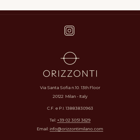
Via Santa Sofia n.10. 13th Floor
20122 Milan - Italy
C.F. e P.I. 13883830963
Tel:
+39 02 3051 3629
Email:
info@orizzontimilano.com