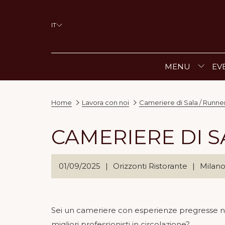
IT
MENU
EVE
Home
Lavora con noi
Cameriere di Sala / Runne
CAMERIERE DI S
01/09/2025
|
Orizzonti Ristorante
|
Milano,
Sei un cameriere con esperienze pregresse nel c
migliori professionisti in circolazione?